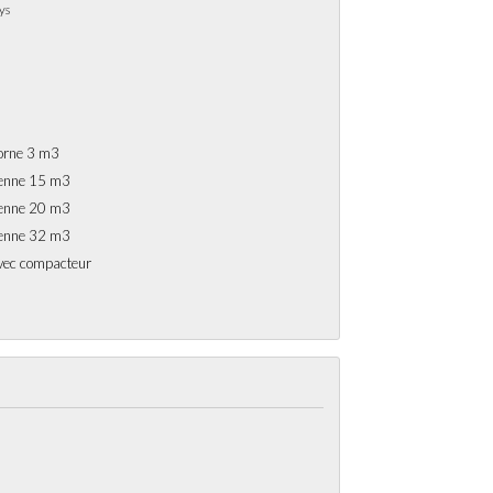
ys
orne 3 m3
enne 15 m3
enne 20 m3
enne 32 m3
vec compacteur