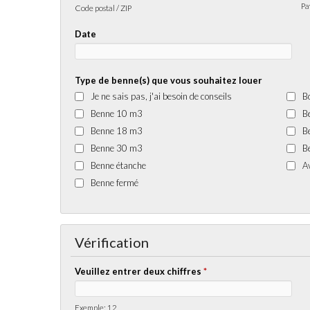
Pa
Code postal / ZIP
Date
Type de benne(s) que vous souhaitez louer
Je ne sais pas, j'ai besoin de conseils
B
Benne 10 m3
B
Benne 18 m3
B
Benne 30 m3
B
Benne étanche
A
Benne fermé
Vérification
Veuillez entrer deux chiffres
*
Exemple: 12