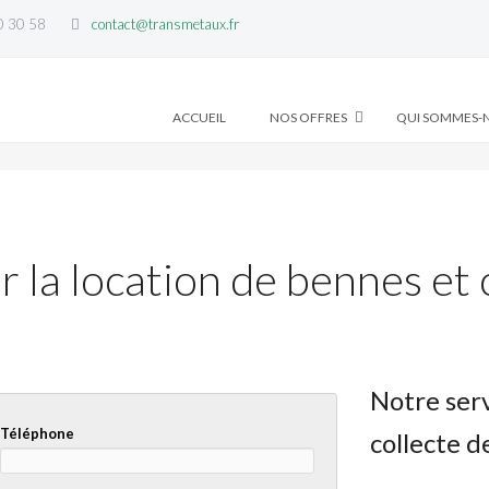
0 30 58
contact@transmetaux.fr
Locations de benne
ACCUEIL
NOS OFFRES
QUI SOMMES-N
–
ACCUEIL
/
LOCATIONS DE BENNE
la location de bennes et 
Notre serv
Téléphone
collecte d