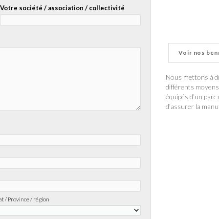
Votre société / association / collectivité
Voir nos ben
Nous mettons à di
différents moyens
équipés d’un parc
d’assurer la manu
at / Province / région