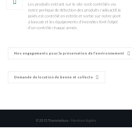
Les produits entrant sur le site sont contrôlés via
notre portique de détection des produits radioactif, le
poids est contrôlé en entrée et sortie sur notre pont
à bascule et les équipements d’incendies font l’objet
d’un contrôle chaque année.
Nos engagements pour la préservation de l’environnement
Demande de location de benne et collecte
© 2015 Transmetaux -
Mentions légales